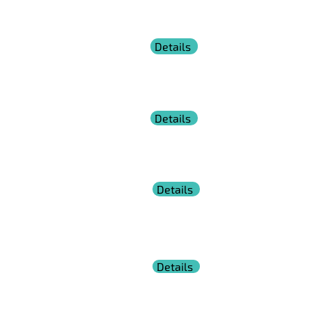
und bewusst - in jeder Lebenslage.
Kommunikation &
Details
Gesprächsführung
Heben Sie Ihre Kommunikation mit
Grundlagentechniken auf ein neues Level und
führen Sie Gespräche aktiv.
Teams leiten &
Details
führen
Erfolgreichen Teams geht eine kompetente
Teamleitung voraus. Führen Sie Ihr Team zum
Ziel!
Vom Mitarbeiter zur
Details
Führungskraft
Gestalten Sie den Positionswechsel
nachhaltig erfolgreich.
Kundenorientierung am
Details
Telefon
Telefonieren kann man lernen!
Überzeugen Sie künftig auch auf Distanz.