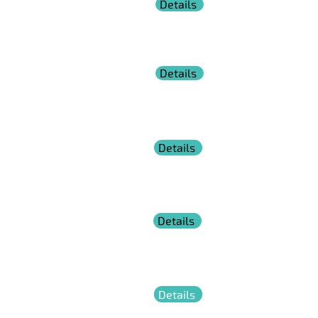
Details
Intelligenz
So nutzen Sie Emotionen für Ihre Erfolge und
lernen, sich selbst und andere noch besser zu
verstehen.
Details
Verhandlungstraining
Verhandlungsmeister werden: Durchdachte
Vorbereitung und souveräne Durchführung
unter Berücksichtigung eigener Interessen.
Rhetorik &
Details
Präsentieren
Begeistern Sie Ihre Zuhörer bei Ihrer
nächsten
Rede und präsentiere Sie souverän
und überzeugend.
Konflikte erfolgreich lösen
Details
Lösen Sie Konflikte nachhaltig und positiv - mit
gegenseitigem Verständnis und der richtigen
Technik.
Soziale
Details
Kompetenz
Kommunizieren Sie verständlich, glaubwürdig