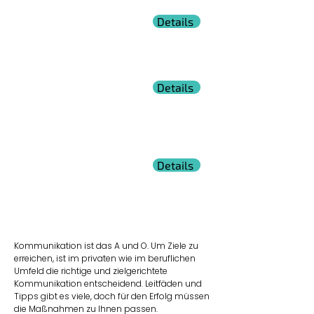
Gesprächsführung als
Details
Führungskraft
Meistern Sie Herausforderungen im
Führungsalltag gekonnt und mit einem guten
Gefühl.
Details
Leistungsbeurteilung
Finden Sie die richtigen Messinstrumente für
eine verständliche und effiziente
Leistungsbeurteilung.
Besprechungsmoderation
Details
Moderieren Sie Besprechungen prozess- und
zielorientiert für echten Mehrwert im
Arbeitsalltag.
Kommunikation ist das A und O. Um Ziele zu
erreichen, ist im privaten wie im beruflichen
Umfeld die richtige und zielgerichtete
Kommunikation entscheidend. Leitfäden und
Tipps gibt es viele, doch für den Erfolg müssen
die Maßnahmen zu Ihnen passen.