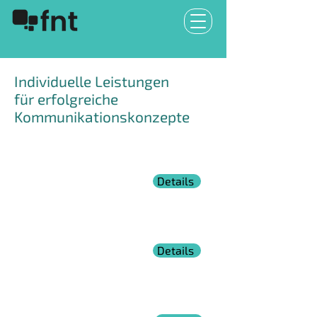
Individuelle Leistungen
für erfolgreiche
Kommunikationskonzepte
Erfolgreiche
Details
Mitarbeitergespräche
Entwickeln Sie Mitarbeitergespräche mit
echtem Mehrwert.
Emotional intelligent
Details
als Führungskraft
Handeln Sie emotional intelligent f
ür top
Ergebnisse in Ihrem Team
Emotionale