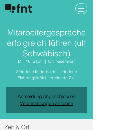
Mitarbeitergespräche
erfolgreich führen (uff
Schwäbisch)
Mi., 16. Sept.
  |  
Onlineseminar
Zfriedene Midarbaidr - zfriedene
Fiahrongskräfd - erreichde Ziel
Anmeldung abgeschlossen
Veranstaltungen ansehen
Zeit & Ort