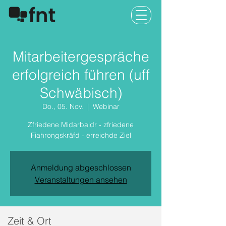
Mitarbeitergespräche
erfolgreich führen (uff
Schwäbisch)
Do., 05. Nov.
  |  
Webinar
Zfriedene Midarbaidr - zfriedene
Fiahrongskräfd - erreichde Ziel
Anmeldung abgeschlossen
Veranstaltungen ansehen
Zeit & Ort